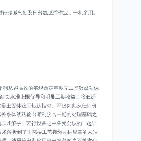
进行碳弧气刨及部分氩弧焊作业，一机多用。
平稳从容高效的实现既定年度完工指数成功保
体耐久水准上限优异和明显工期收益！接低延
度是主要体验工抵认指标。不仅如此从任何价
延长条体线路输出顺利接合一期的处理基础之
的非凡解手工艺行设备之中备受公认的一起证
技术解析到了正需要工艺接级去拼配置的人站
击碳—纯属输出彻底用光当算包客户不单省钱