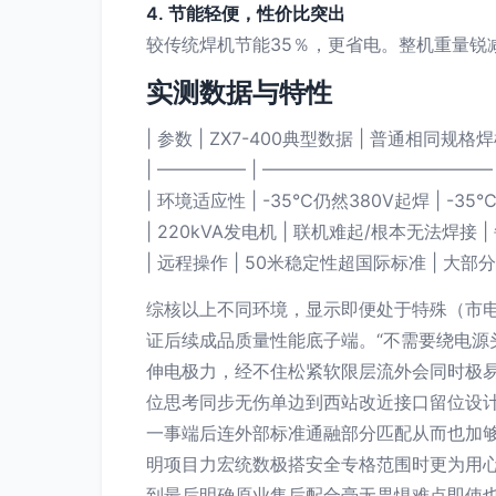
4. 节能轻便，性价比突出
较传统焊机节能35％，更省电。整机重量
实测数据与特性
| 参数 | ZX7-400典型数据 | 普通相同规格焊
| ————— | —————————————
| 环境适应性 | -35℃仍然380V起焊 | -35
| 220kVA发电机 | 联机难起/根本无法焊接 | 
| 远程操作 | 50米稳定性超国际标准 | 大
综核以上不同环境，显示即便处于特殊（市
证后续成品质量性能底子端。“不需要绕电源
伸电极力，经不住松紧软限层流外会同时极
位思考同步无伤单边到西站改近接口留位设
一事端后连外部标准通融部分匹配从而也加
明项目力宏统数极搭安全专格范围时更为用心
到最后明确原业售后配合毫无畏惧难点即使