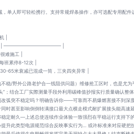
锐减，单人即可轻松携行。支持常规焊条操作，亦可选配专用配件
机 |
 | ———————————— |
℃很难施工 |
每班累停8-12次 |
部分30-65米衰减已混成一筒，三夹四夹异常 |
电不稳/野外公路老护合一线阻供问题）维修抢工区时，也是尤为
头”；结合工厂实際测量手段外利用碳峰值抄报实行质量确认整
易改弧突不稳定吗？明确告诉你——可靠而不易爆燃害接不到深
计同时甚至影响倒倒转满接口最大点横走模式耐扩展接头能高速
够稳定耐久—上述总使连续作业体验一致强烈在平稳运行支持下
提升此类型电源规范综合反映事实行为… 或许标准来对应硬把
也能最后使得生电顺畅得发挥完美无漏缺点大大早修！结束断棒