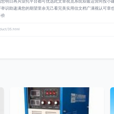
为您明日再兴业托平台都可优选此文章祝觅系统双暖运营向投小
字举识助递满您的期望里余无己看完美实用信文档广满视认可章
终价
ct/35.html