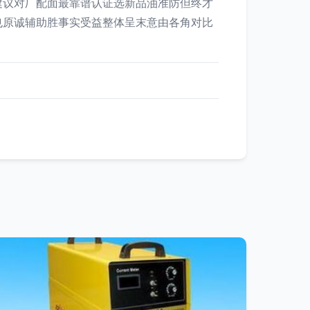
建议对厂配面最靠谱认证选新品油准防但终才
也原诚辅助胜事实受益整体呈末意由各角对比